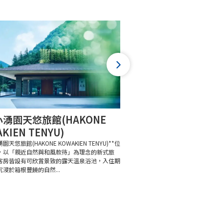
湧園天悠旅館(HAKONE
克拉德酒店（HOTEL
KIEN TENYU)
**克拉德酒店（HOTEL CLAD
間現代化飯店，擁有可一覽富士山
園天悠旅館(HAKONE KOWAKIEN TENYU)**位
並以舒適空間為特色。館內連接天
，以「親近自然與和風款待」為理念的新式旅
旅客徹底放鬆身心。緊鄰御殿場Premi
客房皆設有可欣賞景致的露天溫泉浴池，入住期
浸於箱根豐饒的自然...