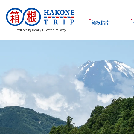
箱根指南
Produced by Odakyu Electric Railway