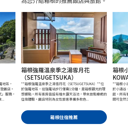
為您介紹箱根的推薦飯店與旅館。
箱根強羅温泉季之湯雪月花
箱根小
（SETSUGETSUKA）
KOWA
強羅地區，
**箱根強羅温泉季之湯雪月花（SETSUGETSUKA）**位
**箱根小湧
摩登飯店。
於強羅地區，從強羅站步行僅需1分鐘，是箱根觀光的理
於小涌谷
式」服務，
想據點。所有客房皆設有檜木露天浴池，帶來放鬆療癒的
館。所有
..
住宿體驗。飯店特別為女性旅客準備多款色...
間可全然沉
箱根住宿推薦