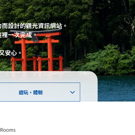
力而設計的觀光資訊網站。
這裡一次完成。
，
又安心。
遊玩・體驗
/Rooms