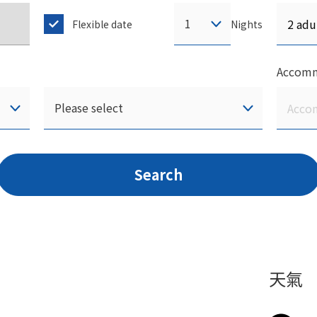
Nights
Flexible date
Accomm
Search
天氣