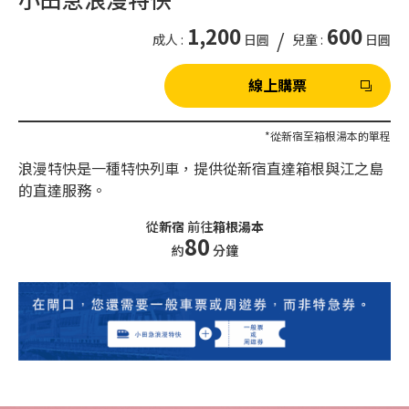
1,200
600
/
成人 :
日圓
兒童 :
日圓
線上購票
*從新宿至箱根湯本的單程
浪漫特快是一種特快列車，提供從新宿直達箱根與江之島
的直達服務。
從
新宿
前往
箱根湯本
80
約
分鐘