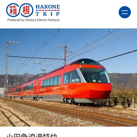
Produced by Odakyu Electric Railway
小田急浪漫特快