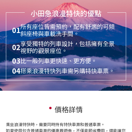
小田急浪漫特快的優點
English
繁体中文
所有座位皆需預約，配有舒適的可傾
01
斜座椅與車載洗手間。
享受獨特的列車設計，包括擁有全景
02
視野的觀景座位。
03
比一般列車更快速、更方便。
04
搭乘浪漫特快列車需另購特快車票。
價格詳情
乘坐浪漫特快時，需要同時持有特快車票和普通車票。
如果使用包含普通車票的優惠周遊券，不僅能節省費用，還能讓您