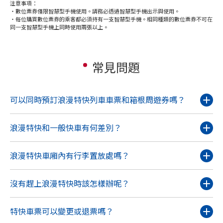
注意事項：
・數位票券僅限智慧型手機使用。請務必透過智慧型手機出示與使用。
・每位購買數位票券的乘客都必須持有一支智慧型手機。相同種類的數位票券不可在
同一支智慧型手機上同時使用兩張以上。
常見問題
可以同時預訂浪漫特快列車車票和箱根周遊券嗎？
浪漫特快和一般快車有何差別？
浪漫特快車廂內有行李置放處嗎？
沒有趕上浪漫特快時該怎樣辦呢？
特快車票可以變更或退票嗎？