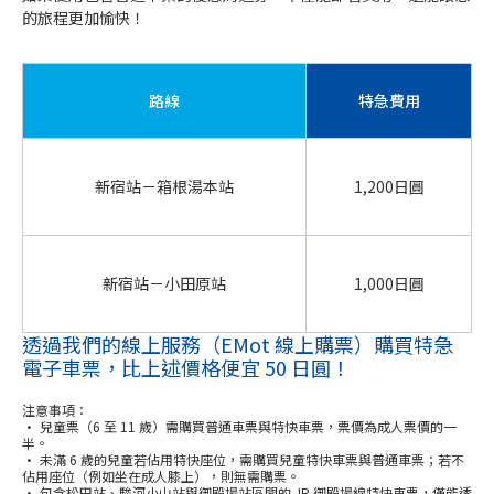
的旅程更加愉快！
路線
特急費用
新宿站－箱根湯本站
1,200日圓
新宿站－小田原站
1,000日圓
透過我們的線上服務（EMot 線上購票）購買特急
電子車票，比上述價格便宜 50 日圓！
注意事項：
• 兒童票（6 至 11 歲）需購買普通車票與特快車票，票價為成人票價的一
半。
• 未滿 6 歲的兒童若佔用特快座位，需購買兒童特快車票與普通車票；若不
佔用座位（例如坐在成人膝上），則無需購票。
• 包含松田站、駿河小山站與御殿場站區間的 JR 御殿場線特快車票，僅能透