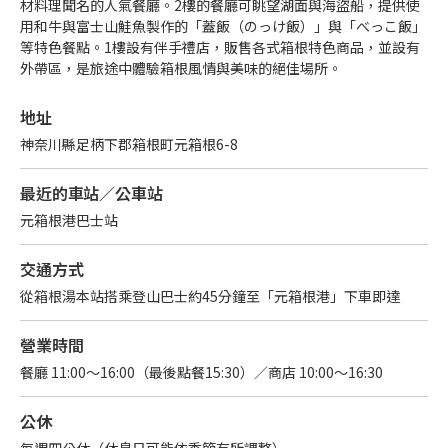
材料理聞名的人氣餐廳。2樓的餐廳可眺望湖面與海盜船，提供使
用和牛與富士山鮭魚製作的「蓋飯（のっけ飯）」與「べっこ飯」
等特色餐點。1樓設有伴手禮店，販售各式箱根特色商品，並設有
外帶區，是旅途中體驗箱根風情與美味的絕佳場所。
地址
神奈川縣足柄下郡箱根町元箱根6-8
最近的車站／公車站
元箱根港巴士站
交通方式
從箱根湯本站搭乘登山巴士約45分鐘至「元箱根港」下車即達
營業時間
餐廳 11:00～16:00（最後點餐15:30）／商店 10:00～16:30
公休