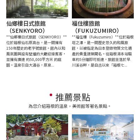
仙鄉樓日式旅館
福住樓旅館
（SENKYORO）
（FUKUZUMIRO）
**仙鄉樓日式旅館（SENKYORO）**
**福住樓（Fukuzumiro）**位於箱根
位於箱根仙石原高台，是一間擁有
塔之澤，是一間歷史悠久的和風旅
150年歷史的老字號旅館。館內以和
館，以被指定為日本登錄物質文化遺
風氛圍與設有壁爐的大廳迎接賓客，
產的貴重建築聞名。從箱根湯本站驅
並擁有廣達 約50,000平方米 的庭
車約5分鐘即可抵達，旅館坐落於早
園。溫泉引自大涌谷，原泉...
川溪谷畔，是自古以來「箱根七...
推薦景點
為您介紹箱根的溫泉，美術館等著名景點。