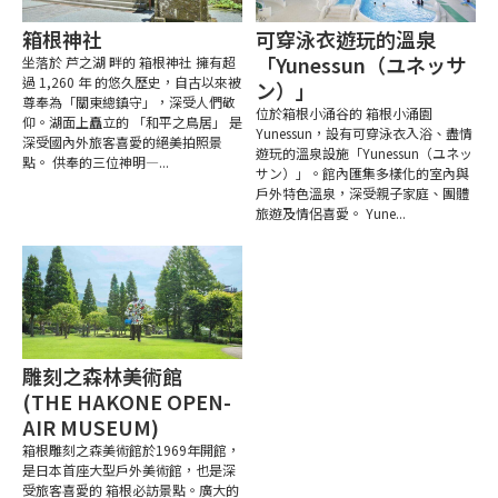
箱根神社
可穿泳衣遊玩的溫泉
「Yunessun（ユネッサ
坐落於 芦之湖 畔的 箱根神社 擁有超
過 1,260 年 的悠久歷史，自古以來被
ン）」
尊奉為「關東總鎮守」，深受人們敬
位於箱根小涌谷的 箱根小涌園
仰。湖面上矗立的 「和平之鳥居」 是
Yunessun，設有可穿泳衣入浴、盡情
深受國內外旅客喜愛的絕美拍照景
遊玩的溫泉設施「Yunessun（ユネッ
點。 供奉的三位神明—...
サン）」。館內匯集多樣化的室內與
戶外特色溫泉，深受親子家庭、團體
旅遊及情侶喜愛。 Yune...
雕刻之森林美術館
(THE HAKONE OPEN-
AIR MUSEUM)
箱根雕刻之森美術館於1969年開館，
是日本首座大型戶外美術館，也是深
受旅客喜愛的 箱根必訪景點。廣大的