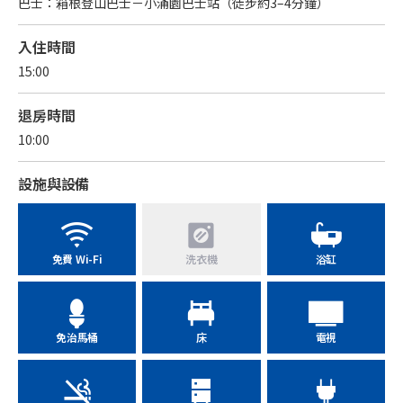
巴士：箱根登山巴士－小涌園巴士站（徒步約3–4分鐘）
入住時間
15:00
退房時間
10:00
設施與設備
免費 Wi-Fi
洗衣機
浴缸
免治馬桶
床
電視