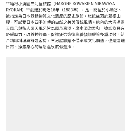
**箱根小湧園三河屋旅館（HAKONE KOWAKIEN MIKAWAYA
RYOKAN）**創建於明治16年（1883年），是一間位於小涌谷、
被指定為日本登錄物質文化遺產的歷史旅館。旅館坐落於箱根山
腰，可感受日本四季流轉的自然之美與傳統風情。館內的大浴場露
天風呂與私人露天風呂皆為原泉直湧，泉水清澈柔和，被認為具有
舒緩壓力、改善神經痛、促進疲勞恢復與養顏護膚等多重功效。結
合精緻料理與舒適客房，三河屋旅館不僅承載文化價值，也是遠離
日常、療癒身心的理想溫泉度假選擇。