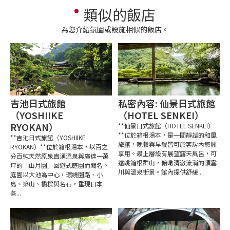
類似的飯店
為您介紹氛圍或設施相似的飯店。
吉池日式旅館
私密內容: 仙景日式旅館
（YOSHIIKE
（HOTEL SENKEI）
RYOKAN）
**仙景日式旅館（HOTEL SENKEI）
**位於箱根湯本，是一間靜謐的和風
**吉池日式旅館（YOSHIIKE
旅館，晚餐與早餐皆可於客房內悠閒
RYOKAN）**位於箱根湯本，以百之
享用。最上層設有展望露天風呂，可
分百純天然原泉直湧溫泉與廣達一萬
遠眺箱根群山，俯瞰清澈流淌的須雲
坪的「山月園」回遊式庭園而聞名。
川與溫泉街景。館內提供舒緩...
庭園以大池為中心，環繞園路、小
島、築山、橋樑與名石，重現日本
各...