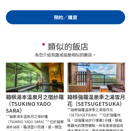
預約／購買
類似的飯店
為您介紹氛圍或設施相似的飯店。
箱根湯本温泉月之宿紗羅
箱根強羅温泉季之湯雪月
（TSUKINO YADO
花（SETSUGETSUKA）
SARA）
**箱根強羅温泉季之湯雪月花
（SETSUGETSUKA）**位於強羅地
**箱根湯本温泉月之宿紗羅
區，從強羅站步行僅需1分鐘，是箱
（TSUKINO YADO SARA）**位於箱根
根觀光的理想據點。所有客房皆設有
湯本站區，臨須雲川而建，是一間全
檜木露天浴池，帶來放鬆療癒的住宿