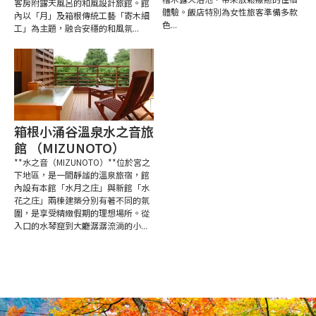
客房附露天風呂的和風設計旅館。館
體驗。飯店特別為女性旅客準備多款
內以「月」及箱根傳統工藝「寄木細
色...
工」為主題，融合安穩的和風氛...
箱根小涌谷溫泉水之音旅
館 （MIZUNOTO）
**水之音（MIZUNOTO）**位於宮之
下地區，是一間靜謐的溫泉旅宿，館
內設有本館「水月之庄」與新館「水
花之庄」兩棟建築分別有著不同的氛
圍，是享受精緻假期的理想場所。從
入口的水琴窟到大廳潺潺流淌的小...