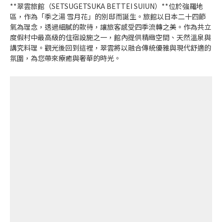
**翠雲旅館（SETSUGETSUKA BETTEI SUIUN）**位於強羅地
區，作為「季之湯 雪月花」的別邸而誕生。旅館以日本二十四節
氣為理念，透過細膩的款待，讓旅客感受四季流轉之美。作為共立
度假村中最高級的住宿設施之一，館內提供精緻空間、天然溫泉與
講究料理。觀光後回到這裡，翠雲將以融合傳統優雅與現代舒適的
氛圍，為您帶來療癒與奢華的時光。