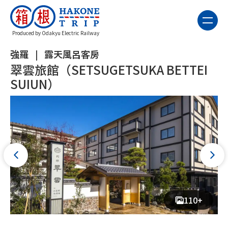
Produced by Odakyu Electric Railway
強羅
露天風呂客房
翠雲旅館（SETSUGETSUKA BETTEI
SUIUN）
110+