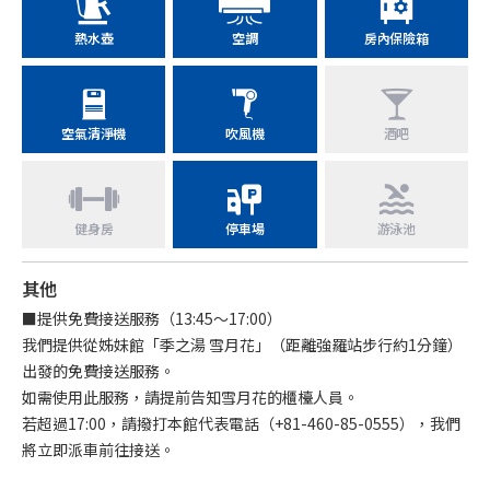
熱水壺
空調
房內保險箱
空氣清淨機
吹風機
酒吧
健身房
停車場
游泳池
其他
■提供免費接送服務（13:45～17:00）
我們提供從姊妹館「季之湯 雪月花」（距離強羅站步行約1分鐘）
出發的免費接送服務。
如需使用此服務，請提前告知雪月花的櫃檯人員。
若超過17:00，請撥打本館代表電話（+81-460-85-0555），我們
將立即派車前往接送。